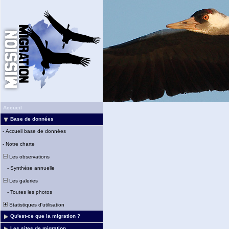
Accueil
Base de données
-
Accueil base de données
-
Notre charte
Les observations
-
Synthèse annuelle
Les galeries
-
Toutes les photos
Statistiques d'utilisation
Qu'est-ce que la migration ?
Les sites de migration