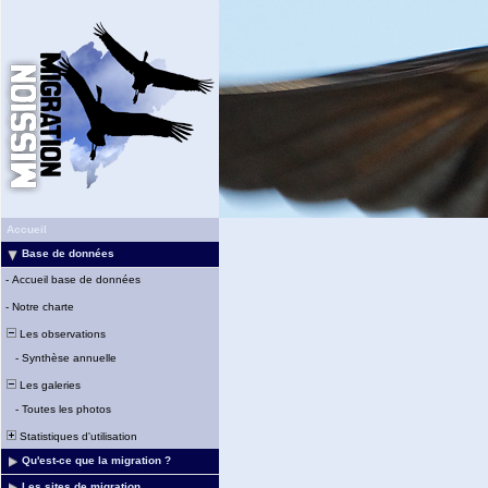
Accueil
Base de données
-
Accueil base de données
-
Notre charte
Les observations
-
Synthèse annuelle
Les galeries
-
Toutes les photos
Statistiques d'utilisation
Qu'est-ce que la migration ?
Les sites de migration