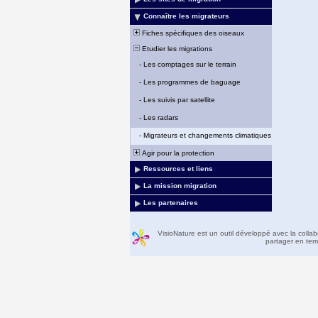
Connaître les migrateurs
Fiches spécifiques des oiseaux
Etudier les migrations
-
Les comptages sur le terrain
-
Les programmes de baguage
-
Les suivis par satellite
-
Les radars
-
Migrateurs et changements climatiques
Agir pour la protection
Ressources et liens
La mission migration
Les partenaires
VisioNature est un outil développé avec la colla
partager en temp