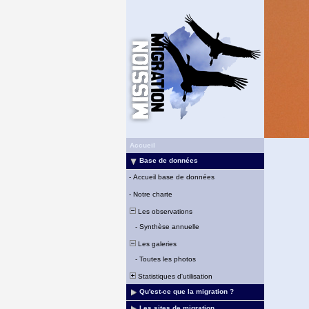
Accueil
Base de données
-
Accueil base de données
-
Notre charte
Les observations
-
Synthèse annuelle
Les galeries
-
Toutes les photos
Statistiques d'utilisation
Qu'est-ce que la migration ?
Les sites de migration