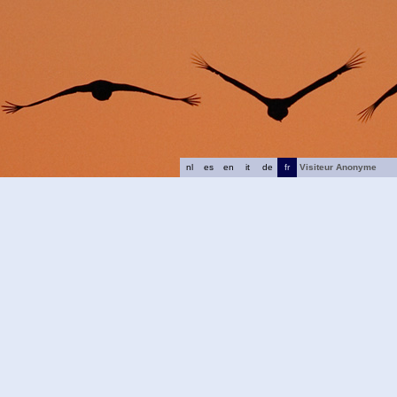
nl
es
en
it
de
fr
Visiteur Anonyme