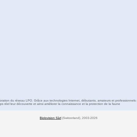
boration du réseau LPO. Grâce aux technologies Internet, débutants, amateurs et professionnels 
s réel leur découverte et ainsi améliorer la connaissance et la protection de la faune
Biolovision Sàrl
(Switzerland), 2003-2026