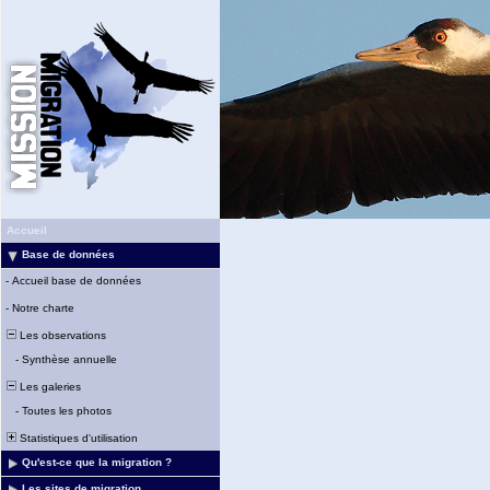
Accueil
Base de données
-
Accueil base de données
-
Notre charte
Les observations
-
Synthèse annuelle
Les galeries
-
Toutes les photos
Statistiques d'utilisation
Qu'est-ce que la migration ?
Les sites de migration