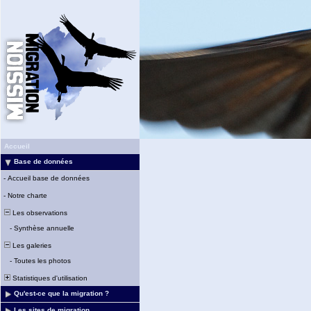
Accueil
Base de données
-
Accueil base de données
-
Notre charte
Les observations
-
Synthèse annuelle
Les galeries
-
Toutes les photos
Statistiques d'utilisation
Qu'est-ce que la migration ?
Les sites de migration