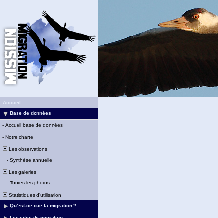
Accueil
Base de données
-
Accueil base de données
-
Notre charte
Les observations
-
Synthèse annuelle
Les galeries
-
Toutes les photos
Statistiques d'utilisation
Qu'est-ce que la migration ?
Les sites de migration