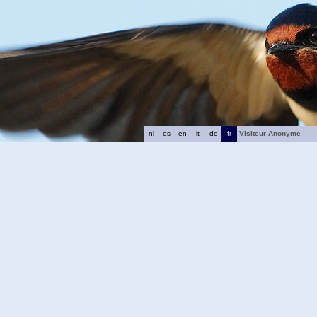
nl
es
en
it
de
fr
Visiteur Anonyme