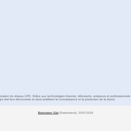
boration du réseau LPO. Grâce aux technologies Internet, débutants, amateurs et professionnels 
s réel leur découverte et ainsi améliorer la connaissance et la protection de la faune
Biolovision Sàrl
(Switzerland), 2003-2026