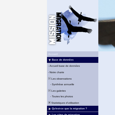
Accueil
Base de données
-
Accueil base de données
-
Notre charte
Les observations
-
Synthèse annuelle
Les galeries
-
Toutes les photos
Statistiques d'utilisation
Qu'est-ce que la migration ?
Les sites de migration