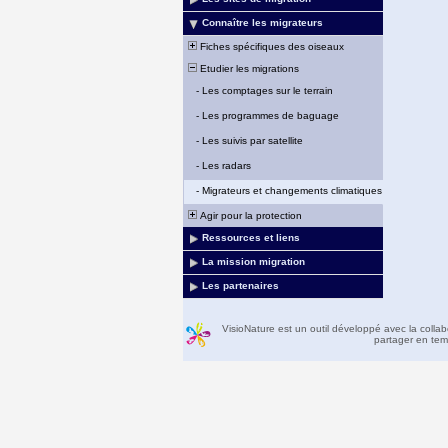
Connaître les migrateurs
Fiches spécifiques des oiseaux
Etudier les migrations
-
Les comptages sur le terrain
-
Les programmes de baguage
-
Les suivis par satellite
-
Les radars
-
Migrateurs et changements climatiques
Agir pour la protection
Ressources et liens
La mission migration
Les partenaires
VisioNature est un outil développé avec la colla
partager en temp