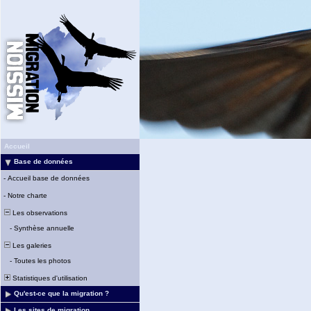
Accueil
Base de données
-
Accueil base de données
-
Notre charte
Les observations
-
Synthèse annuelle
Les galeries
-
Toutes les photos
Statistiques d'utilisation
Qu'est-ce que la migration ?
Les sites de migration