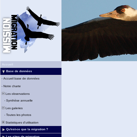
Accueil
Base de données
-
Accueil base de données
-
Notre charte
Les observations
-
Synthèse annuelle
Les galeries
-
Toutes les photos
Statistiques d'utilisation
Qu'est-ce que la migration ?
Les sites de migration