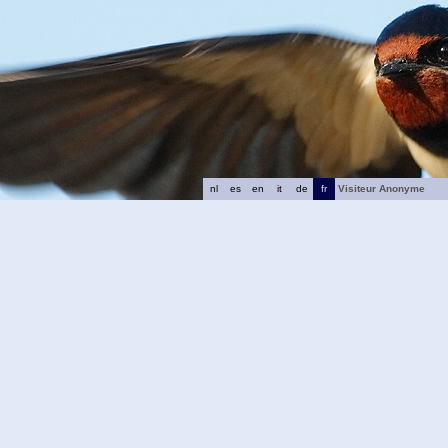
nl
es
en
it
de
fr
Visiteur Anonyme