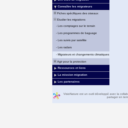
Connaître les migrateurs
Fiches spécifiques des oiseaux
Etudier les migrations
-
Les comptages sur le terrain
-
Les programmes de baguage
-
Les suivis par satellite
-
Les radars
-
Migrateurs et changements climatiques
Agir pour la protection
Ressources et liens
La mission migration
Les partenaires
VisioNature est un outil développé avec la colla
partager en temp