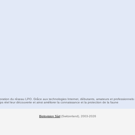
boration du réseau LPO. Grâce aux technologies Internet, débutants, amateurs et professionnels 
s réel leur découverte et ainsi améliorer la connaissance et la protection de la faune
Biolovision Sàrl
(Switzerland), 2003-2026