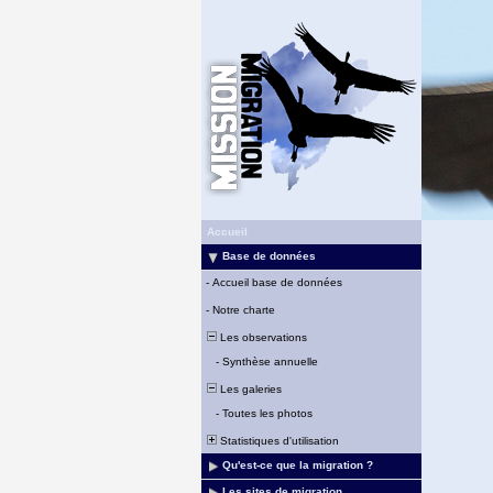
Accueil
Base de données
-
Accueil base de données
-
Notre charte
Les observations
-
Synthèse annuelle
Les galeries
-
Toutes les photos
Statistiques d'utilisation
Qu'est-ce que la migration ?
Les sites de migration