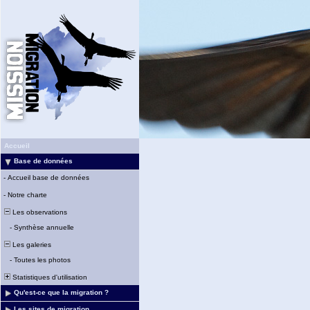
Accueil
Base de données
-
Accueil base de données
-
Notre charte
Les observations
-
Synthèse annuelle
Les galeries
-
Toutes les photos
Statistiques d'utilisation
Qu'est-ce que la migration ?
Les sites de migration