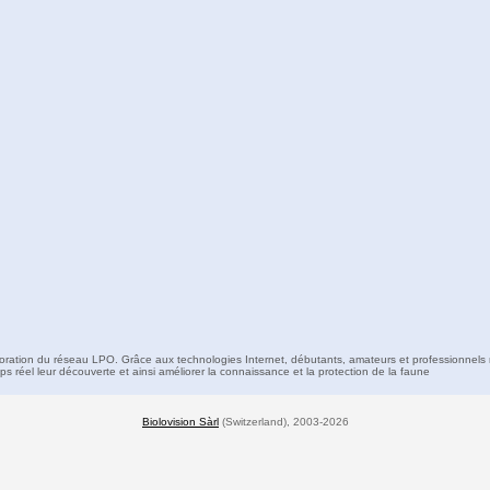
boration du réseau LPO. Grâce aux technologies Internet, débutants, amateurs et professionnels 
s réel leur découverte et ainsi améliorer la connaissance et la protection de la faune
Biolovision Sàrl
(Switzerland), 2003-2026