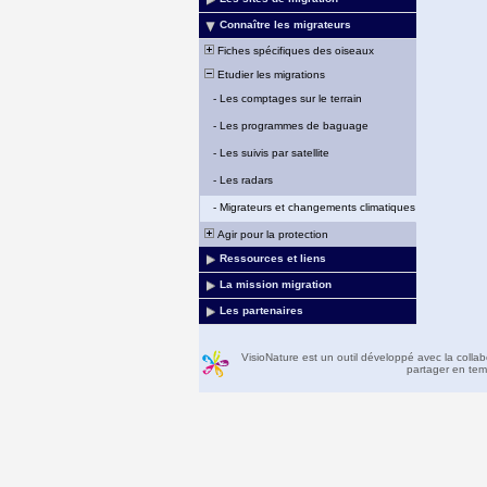
Connaître les migrateurs
Fiches spécifiques des oiseaux
Etudier les migrations
-
Les comptages sur le terrain
-
Les programmes de baguage
-
Les suivis par satellite
-
Les radars
-
Migrateurs et changements climatiques
Agir pour la protection
Ressources et liens
La mission migration
Les partenaires
VisioNature est un outil développé avec la colla
partager en temp