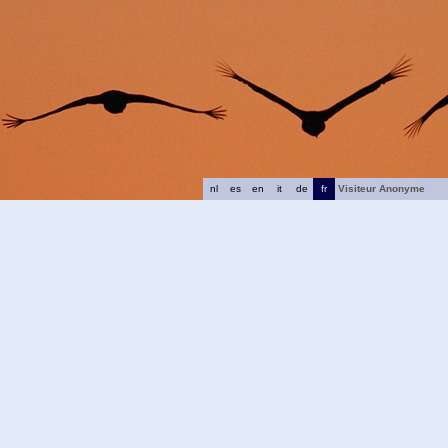
nl
es
en
it
de
fr
Visiteur Anonyme