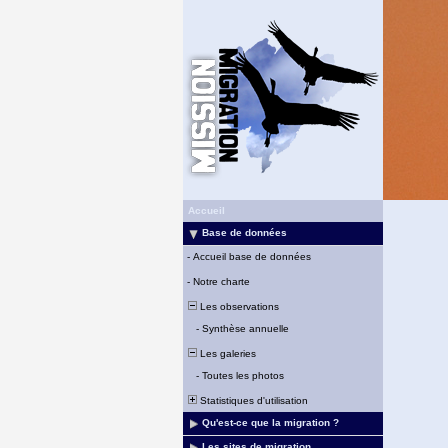
Accueil
Base de données
-
Accueil base de données
-
Notre charte
Les observations
-
Synthèse annuelle
Les galeries
-
Toutes les photos
Statistiques d'utilisation
Qu'est-ce que la migration ?
Les sites de migration