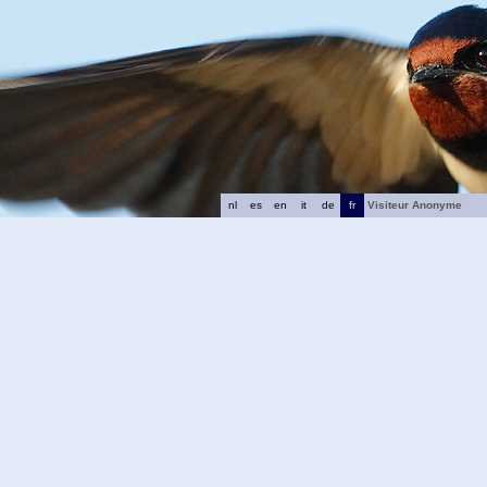
nl
es
en
it
de
fr
Visiteur Anonyme