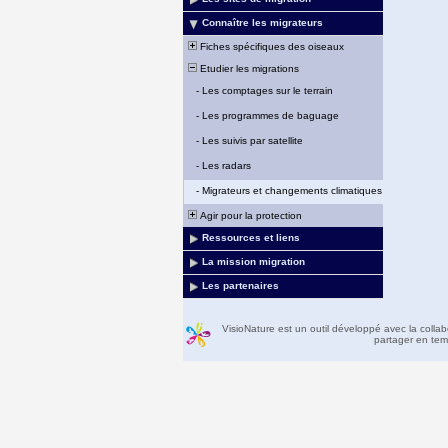
Connaître les migrateurs
Fiches spécifiques des oiseaux
Etudier les migrations
-
Les comptages sur le terrain
-
Les programmes de baguage
-
Les suivis par satellite
-
Les radars
-
Migrateurs et changements climatiques
Agir pour la protection
Ressources et liens
La mission migration
Les partenaires
VisioNature est un outil développé avec la colla
partager en temp