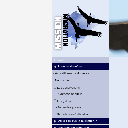
Accueil
Base de données
-
Accueil base de données
-
Notre charte
Les observations
-
Synthèse annuelle
Les galeries
-
Toutes les photos
Statistiques d'utilisation
Qu'est-ce que la migration ?
Les sites de migration