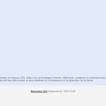
boration du réseau LPO. Grâce aux technologies Internet, débutants, amateurs et professionnels 
s réel leur découverte et ainsi améliorer la connaissance et la protection de la faune
Biolovision Sàrl
(Switzerland), 2003-2026