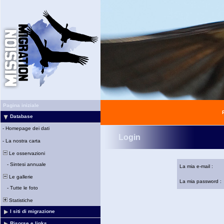
Pagina iniziale
Database
-
Homepage dei dati
Login
-
La nostra carta
Le osservazioni
-
Sintesi annuale
La mia e-mail :
Le gallerie
La mia password :
-
Tutte le foto
Statistiche
I siti di migrazione
Risorse e links