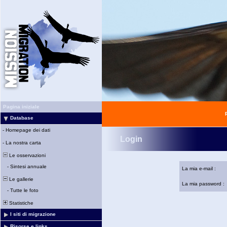
Pagina iniziale
Database
-
Homepage dei dati
Login
-
La nostra carta
Le osservazioni
-
Sintesi annuale
La mia e-mail :
Le gallerie
La mia password :
-
Tutte le foto
Statistiche
I siti di migrazione
Risorse e links