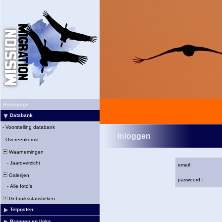
Homepage
Databank
-
Voorstelling databank
Inloggen
-
Overeenkomst
Waarnemingen
-
Jaaroverzicht
email :
Galerijen
paswoord :
-
Alle foto's
Gebruiksstatistieken
Telposten
Bronnen en links