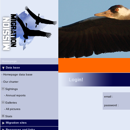
Homepage
Data base
-
Homepage data base
Login!
-
Our charter
Sightings
-
Annual reports
email :
Galleries
password :
-
All pictures
Stats
Migration sites
Resources and links