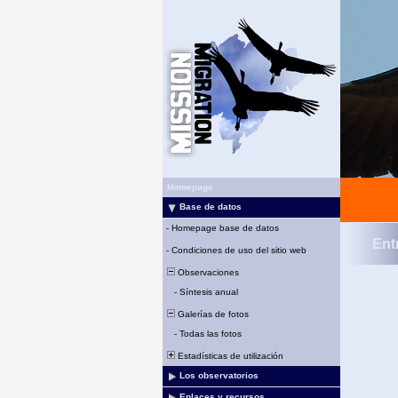
Homepage
Base de datos
-
Homepage base de datos
Ent
-
Condiciones de uso del sitio web
Observaciones
-
Síntesis anual
Galerías de fotos
-
Todas las fotos
Estadísticas de utilización
Los observatorios
Enlaces y recursos