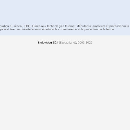
boration du réseau LPO. Grâce aux technologies Internet, débutants, amateurs et professionnels 
s réel leur découverte et ainsi améliorer la connaissance et la protection de la faune
Biolovision Sàrl
(Switzerland), 2003-2026