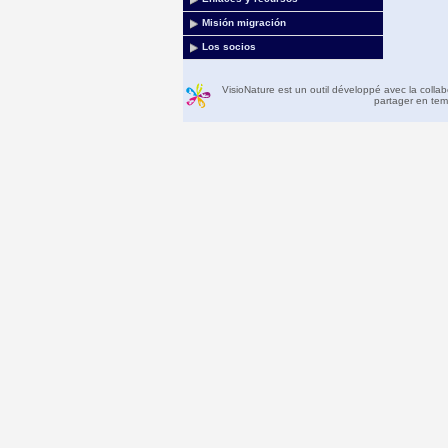
Misión migración
Los socios
VisioNature est un outil développé avec la colla
partager en temp