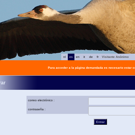
nl
es
en
it
de
fr
Visitante Anónimo
Para acceder a la página demandada es necesario estar 
rar
correo electrónico :
contraseña :