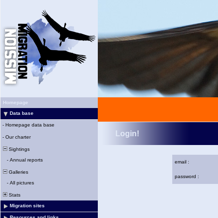
Homepage
Data base
-
Homepage data base
Login!
-
Our charter
Sightings
-
Annual reports
email :
Galleries
password :
-
All pictures
Stats
Migration sites
Resources and links