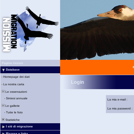
Pagina iniziale
Database
-
Homepage dei dati
Login
-
La nostra carta
Le osservazioni
-
Sintesi annuale
La mia e-mail :
Le gallerie
La mia password :
-
Tutte le foto
Statistiche
I siti di migrazione
Risorse e links