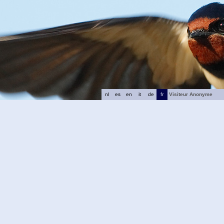
nl
es
en
it
de
fr
Visiteur Anonyme