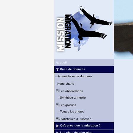
Accueil
Base de données
-
Accueil base de données
-
Notre charte
Les observations
-
Synthèse annuelle
Les galeries
-
Toutes les photos
Statistiques d'utilisation
Qu'est-ce que la migration ?
Les sites de migration