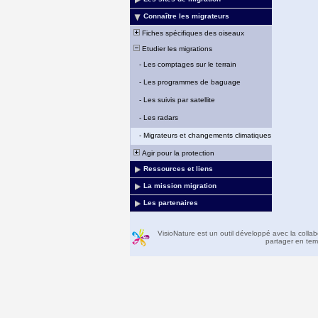
Connaître les migrateurs
Fiches spécifiques des oiseaux
Etudier les migrations
-
Les comptages sur le terrain
-
Les programmes de baguage
-
Les suivis par satellite
-
Les radars
-
Migrateurs et changements climatiques
Agir pour la protection
Ressources et liens
La mission migration
Les partenaires
VisioNature est un outil développé avec la colla
partager en temp