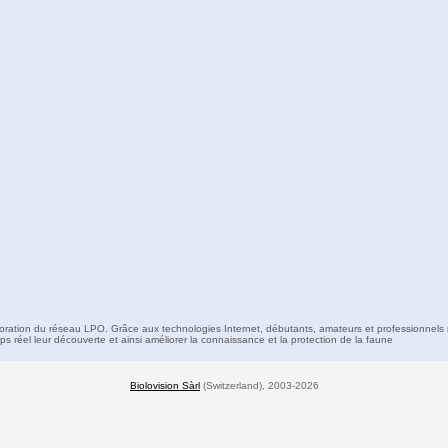
boration du réseau LPO. Grâce aux technologies Internet, débutants, amateurs et professionnels 
s réel leur découverte et ainsi améliorer la connaissance et la protection de la faune
Biolovision Sàrl
(Switzerland), 2003-2026