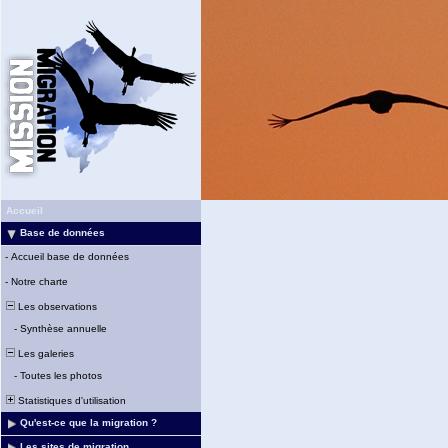
Accueil
Base de données
-
Accueil base de données
-
Notre charte
Les observations
-
Synthèse annuelle
Les galeries
-
Toutes les photos
Statistiques d'utilisation
Qu'est-ce que la migration ?
Les sites de migration