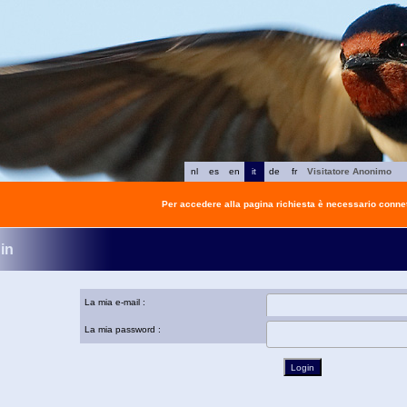
nl
es
en
it
de
fr
Visitatore Anonimo
Per accedere alla pagina richiesta è necessario connet
in
La mia e-mail :
La mia password :