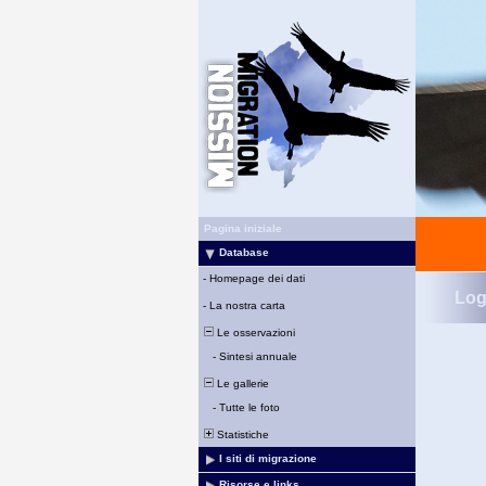
Pagina iniziale
Database
-
Homepage dei dati
Log
-
La nostra carta
Le osservazioni
-
Sintesi annuale
Le gallerie
-
Tutte le foto
Statistiche
I siti di migrazione
Risorse e links