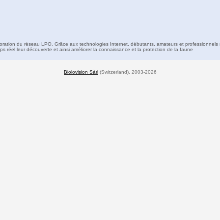
boration du réseau LPO. Grâce aux technologies Internet, débutants, amateurs et professionnels 
s réel leur découverte et ainsi améliorer la connaissance et la protection de la faune
Biolovision Sàrl
(Switzerland), 2003-2026