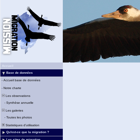
Accueil
Base de données
-
Accueil base de données
-
Notre charte
Les observations
-
Synthèse annuelle
Les galeries
-
Toutes les photos
Statistiques d'utilisation
Qu'est-ce que la migration ?
Les sites de migration