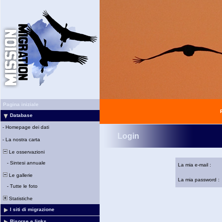
Pagina iniziale
Database
-
Homepage dei dati
Login
-
La nostra carta
Le osservazioni
-
Sintesi annuale
La mia e-mail :
Le gallerie
La mia password :
-
Tutte le foto
Statistiche
I siti di migrazione
Risorse e links