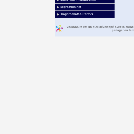
Migraction.net
Trägerschaft & Partner
VisioNature est un outil développé avec la colla
partager en temp