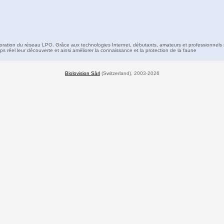
boration du réseau LPO. Grâce aux technologies Internet, débutants, amateurs et professionnels 
s réel leur découverte et ainsi améliorer la connaissance et la protection de la faune
Biolovision Sàrl
(Switzerland), 2003-2026