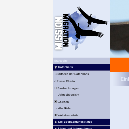
Startseite
Datenbank
-
Startseite der Datenbank
Ein
-
Unsere Charta
Beobachtungen
-
Jahresübersicht
Galerien
-
Alle Bilder
Websitestatistik
Die Beobachtungsplätze
Links und Informationen