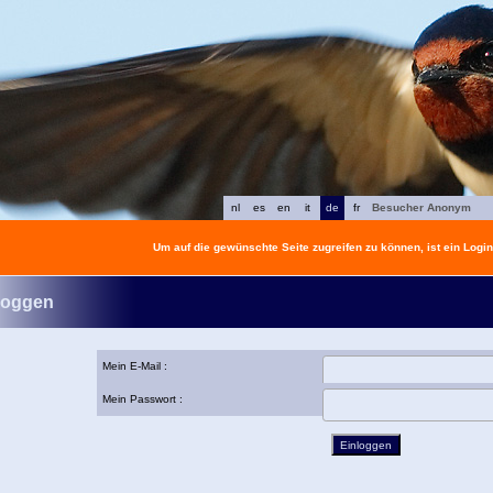
nl
es
en
it
de
fr
Besucher Anonym
Um auf die gewünschte Seite zugreifen zu können, ist ein Login 
loggen
Mein E-Mail :
Mein Passwort :