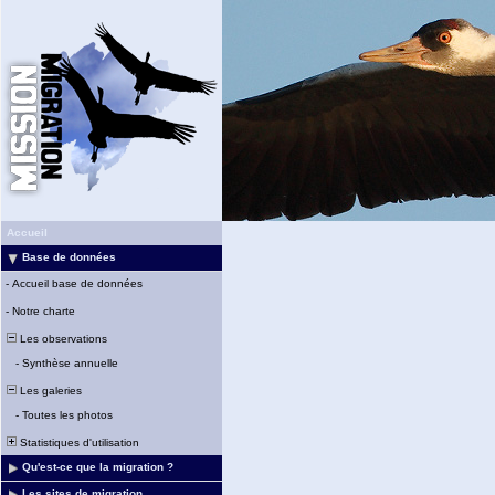
Accueil
Base de données
-
Accueil base de données
-
Notre charte
Les observations
-
Synthèse annuelle
Les galeries
-
Toutes les photos
Statistiques d'utilisation
Qu'est-ce que la migration ?
Les sites de migration