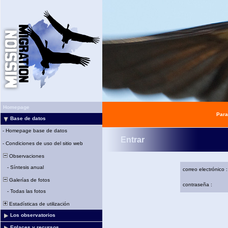
Homepage
Para
Base de datos
-
Homepage base de datos
Entrar
-
Condiciones de uso del sitio web
Observaciones
-
Síntesis anual
correo electrónico :
Galerías de fotos
contraseña :
-
Todas las fotos
Estadísticas de utilización
Los observatorios
Enlaces y recursos