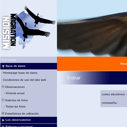
Homepage
Para
Base de datos
-
Homepage base de datos
Entrar
-
Condiciones de uso del sitio web
Observaciones
-
Síntesis anual
correo electrónico :
Galerías de fotos
contraseña :
-
Todas las fotos
Estadísticas de utilización
Los observatorios
Enlaces y recursos