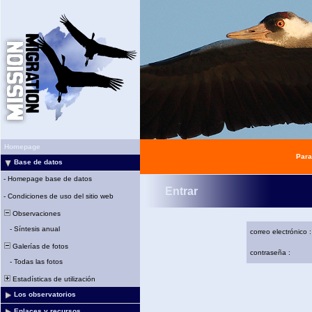
Homepage
Para
Base de datos
-
Homepage base de datos
Entrar
-
Condiciones de uso del sitio web
Observaciones
-
Síntesis anual
correo electrónico :
Galerías de fotos
contraseña :
-
Todas las fotos
Estadísticas de utilización
Los observatorios
Enlaces y recursos