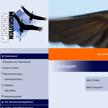
Startseite
Um auf d
Datenbank
-
Startseite der Datenbank
Einloggen
-
Unsere Charta
Beobachtungen
-
Jahresübersicht
Mein E-Mail :
Galerien
Mein Passwort :
-
Alle Bilder
Websitestatistik
Die Beobachtungsplätze
Links und Informationen