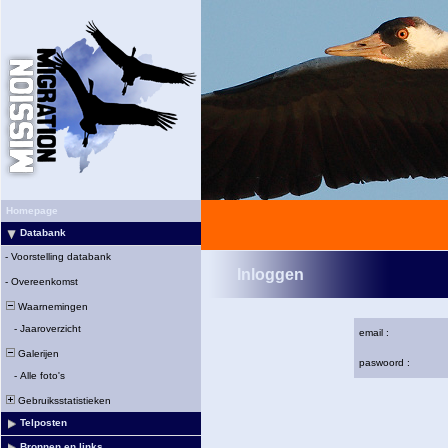
Homepage
Databank
-
Voorstelling databank
Inloggen
-
Overeenkomst
Waarnemingen
-
Jaaroverzicht
email :
Galerijen
paswoord :
-
Alle foto's
Gebruiksstatistieken
Telposten
Bronnen en links