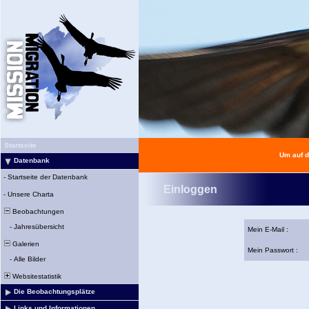
Startseite
Um auf d
Datenbank
-
Startseite der Datenbank
Einloggen
-
Unsere Charta
Beobachtungen
-
Jahresübersicht
Mein E-Mail :
Galerien
Mein Passwort :
-
Alle Bilder
Websitestatistik
Die Beobachtungsplätze
Links und Informationen