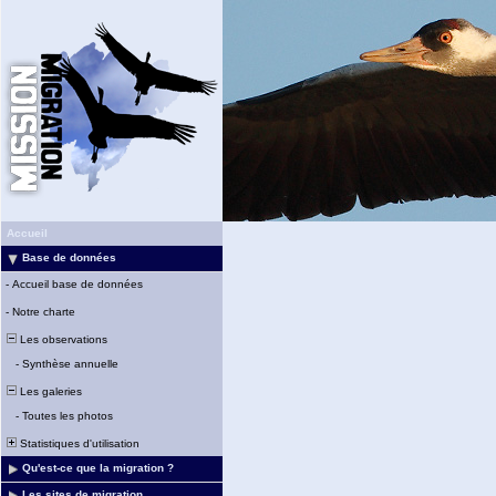
Accueil
Base de données
-
Accueil base de données
-
Notre charte
Les observations
-
Synthèse annuelle
Les galeries
-
Toutes les photos
Statistiques d'utilisation
Qu'est-ce que la migration ?
Les sites de migration