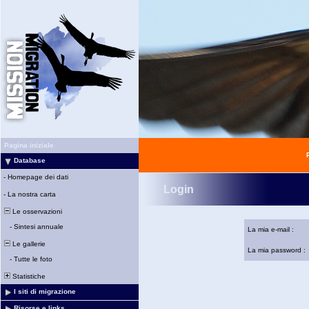
Pagina iniziale
Database
-
Homepage dei dati
Login
-
La nostra carta
Le osservazioni
-
Sintesi annuale
La mia e-mail :
Le gallerie
La mia password :
-
Tutte le foto
Statistiche
I siti di migrazione
Risorse e links