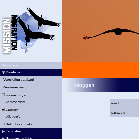
Homepage
Databank
-
Voorstelling databank
Inloggen
-
Overeenkomst
Waarnemingen
-
Jaaroverzicht
email :
Galerijen
paswoord :
-
Alle foto's
Gebruiksstatistieken
Telposten
Bronnen en links