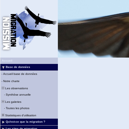
Accueil
Base de données
-
Accueil base de données
-
Notre charte
Les observations
-
Synthèse annuelle
Les galeries
-
Toutes les photos
Statistiques d'utilisation
Qu'est-ce que la migration ?
Les sites de migration