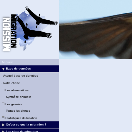
Accueil
Base de données
-
Accueil base de données
-
Notre charte
Les observations
-
Synthèse annuelle
Les galeries
-
Toutes les photos
Statistiques d'utilisation
Qu'est-ce que la migration ?
Les sites de migration