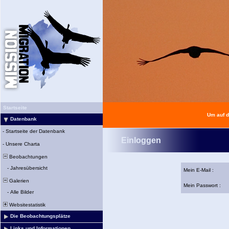
Startseite
Um auf d
Datenbank
-
Startseite der Datenbank
Einloggen
-
Unsere Charta
Beobachtungen
-
Jahresübersicht
Mein E-Mail :
Galerien
Mein Passwort :
-
Alle Bilder
Websitestatistik
Die Beobachtungsplätze
Links und Informationen