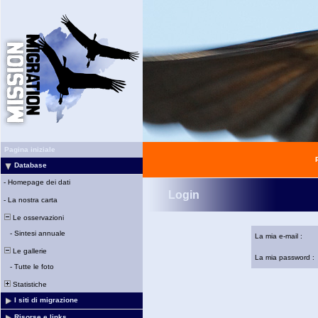
Pagina iniziale
Database
-
Homepage dei dati
Login
-
La nostra carta
Le osservazioni
-
Sintesi annuale
La mia e-mail :
Le gallerie
La mia password :
-
Tutte le foto
Statistiche
I siti di migrazione
Risorse e links