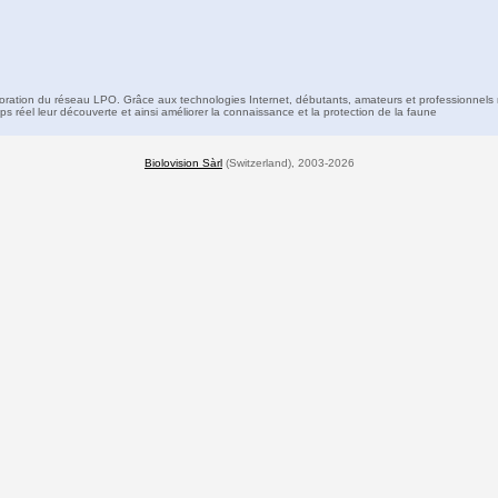
boration du réseau LPO. Grâce aux technologies Internet, débutants, amateurs et professionnels 
s réel leur découverte et ainsi améliorer la connaissance et la protection de la faune
Biolovision Sàrl
(Switzerland), 2003-2026