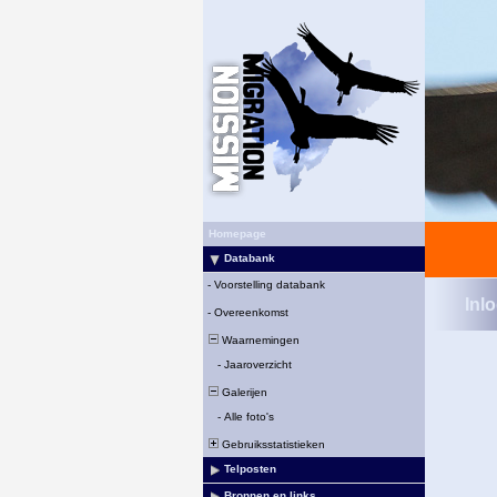
Homepage
Databank
-
Voorstelling databank
Inl
-
Overeenkomst
Waarnemingen
-
Jaaroverzicht
Galerijen
-
Alle foto's
Gebruiksstatistieken
Telposten
Bronnen en links