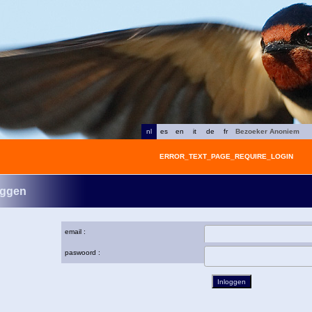
nl
es
en
it
de
fr
Bezoeker Anoniem
ERROR_TEXT_PAGE_REQUIRE_LOGIN
oggen
email :
paswoord :