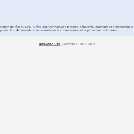
boration du réseau LPO. Grâce aux technologies Internet, débutants, amateurs et professionnels 
s réel leur découverte et ainsi améliorer la connaissance et la protection de la faune
Biolovision Sàrl
(Switzerland), 2003-2026