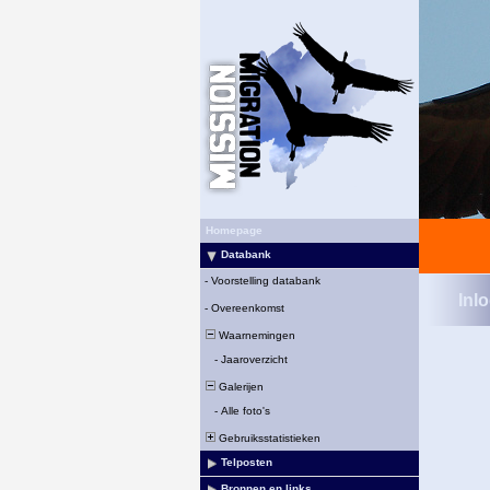
Homepage
Databank
-
Voorstelling databank
Inl
-
Overeenkomst
Waarnemingen
-
Jaaroverzicht
Galerijen
-
Alle foto's
Gebruiksstatistieken
Telposten
Bronnen en links