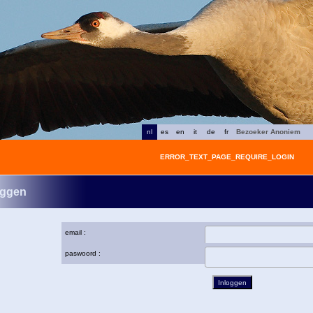
nl
es
en
it
de
fr
Bezoeker Anoniem
ERROR_TEXT_PAGE_REQUIRE_LOGIN
oggen
email :
paswoord :