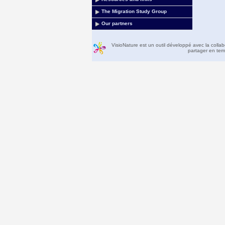
The Migration Study Group
Our partners
VisioNature est un outil développé avec la colla
partager en temp