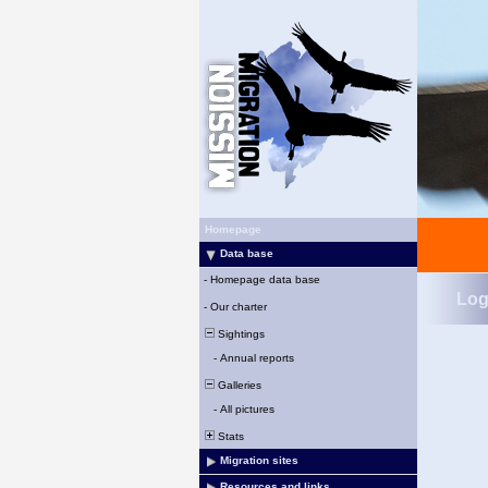
Homepage
Data base
-
Homepage data base
Log
-
Our charter
Sightings
-
Annual reports
Galleries
-
All pictures
Stats
Migration sites
Resources and links