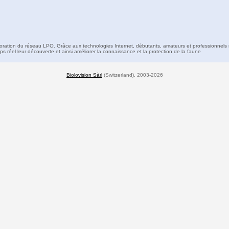
boration du réseau LPO. Grâce aux technologies Internet, débutants, amateurs et professionnels 
s réel leur découverte et ainsi améliorer la connaissance et la protection de la faune
Biolovision Sàrl
(Switzerland), 2003-2026