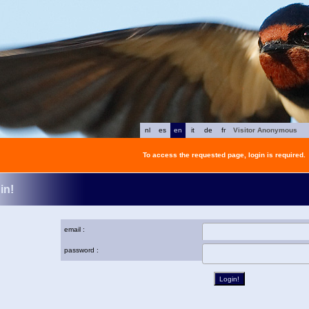
nl
es
en
it
de
fr
Visitor Anonymous
To access the requested page, login is required.
in!
email :
password :