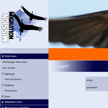
Homepage
Data base
-
Homepage data base
Login!
-
Our charter
Sightings
-
Annual reports
email :
Galleries
password :
-
All pictures
Stats
Migration sites
Resources and links