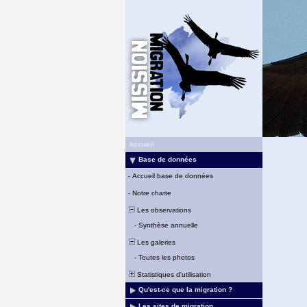
Accueil
Base de données
-
Accueil base de données
-
Notre charte
Les observations
-
Synthèse annuelle
Les galeries
-
Toutes les photos
Statistiques d'utilisation
Qu'est-ce que la migration ?
Les sites de migration