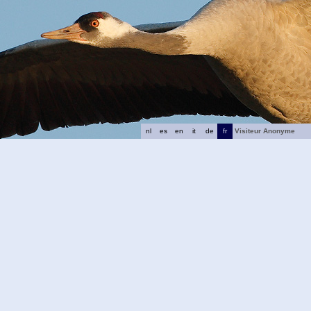
nl
es
en
it
de
fr
Visiteur Anonyme