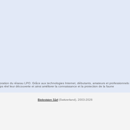
boration du réseau LPO. Grâce aux technologies Internet, débutants, amateurs et professionnels 
s réel leur découverte et ainsi améliorer la connaissance et la protection de la faune
Biolovision Sàrl
(Switzerland), 2003-2026