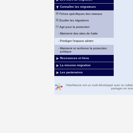
Connaître les migrateurs
Fiches spécifiques des oiseaux
Etudier les migrations
Agir pour la protection
-
Maintenir des sites de halte
-
Protéger l’espace aérien
-
Maintenir et renforcer la protection
juridique
Ressources et liens
La mission migration
Les partenaires
VisioNature est un outil développé avec la colla
partager en temp