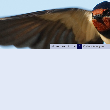
nl
es
en
it
de
fr
Visiteur Anonyme