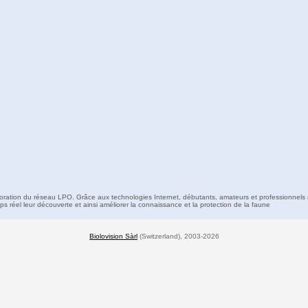
boration du réseau LPO. Grâce aux technologies Internet, débutants, amateurs et professionnels 
s réel leur découverte et ainsi améliorer la connaissance et la protection de la faune
Biolovision Sàrl
(Switzerland), 2003-2026