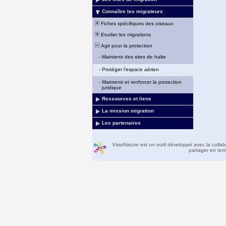
Connaître les migrateurs
Fiches spécifiques des oiseaux
Etudier les migrations
Agir pour la protection
-
Maintenir des sites de halte
-
Protéger l’espace aérien
-
Maintenir et renforcer la protection
juridique
Ressources et liens
La mission migration
Les partenaires
VisioNature est un outil développé avec la colla
partager en temp