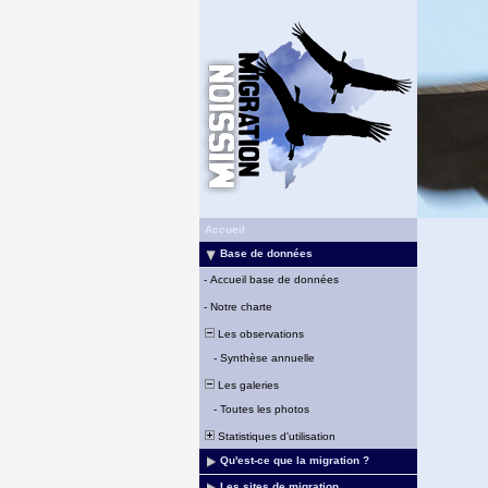
Accueil
Base de données
-
Accueil base de données
-
Notre charte
Les observations
-
Synthèse annuelle
Les galeries
-
Toutes les photos
Statistiques d'utilisation
Qu'est-ce que la migration ?
Les sites de migration