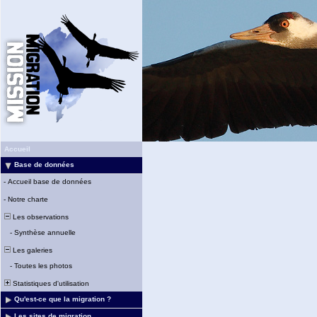
Accueil
Base de données
-
Accueil base de données
-
Notre charte
Les observations
-
Synthèse annuelle
Les galeries
-
Toutes les photos
Statistiques d'utilisation
Qu'est-ce que la migration ?
Les sites de migration