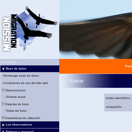
Homepage
Para
Base de datos
-
Homepage base de datos
Entrar
-
Condiciones de uso del sitio web
Observaciones
-
Síntesis anual
correo electrónico :
Galerías de fotos
contraseña :
-
Todas las fotos
Estadísticas de utilización
Los observatorios
Enlaces y recursos