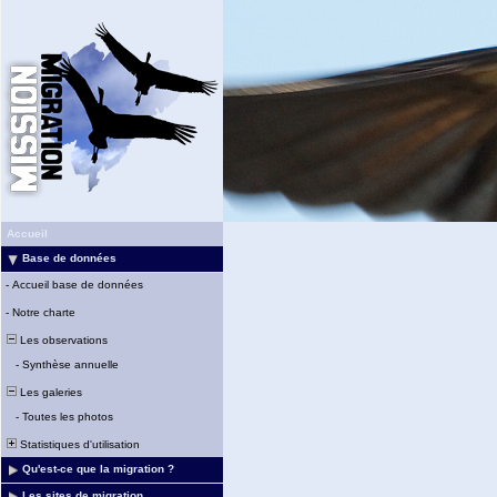
Accueil
Base de données
-
Accueil base de données
-
Notre charte
Les observations
-
Synthèse annuelle
Les galeries
-
Toutes les photos
Statistiques d'utilisation
Qu'est-ce que la migration ?
Les sites de migration