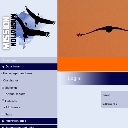
Homepage
Data base
-
Homepage data base
Login!
-
Our charter
Sightings
-
Annual reports
email :
Galleries
password :
-
All pictures
Stats
Migration sites
Resources and links